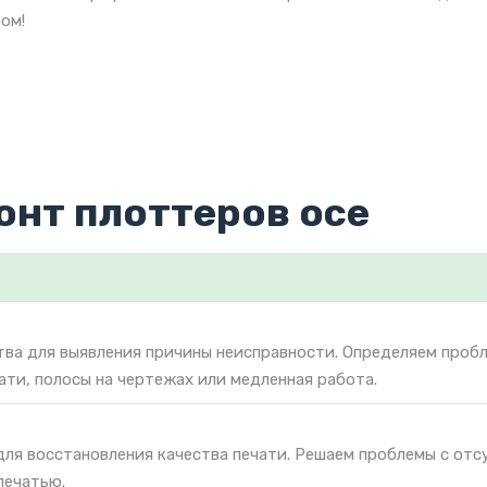
ом!
онт плоттеров oce
тва для выявления причины неисправности. Определяем проб
чати, полосы на чертежах или медленная работа.
для восстановления качества печати. Решаем проблемы с от
печатью.