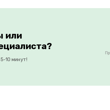
ы или
ециалиста?
Пр
5-10 минут!